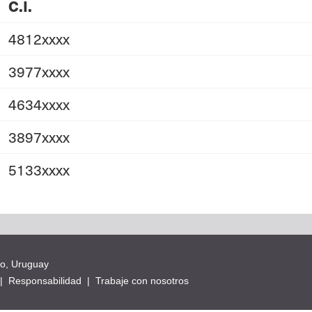
C.I.
4812xxxx
3977xxxx
4634xxxx
3897xxxx
5133xxxx
eo, Uruguay
|
Responsabilidad
|
Trabaje con nosotros