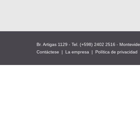
Br. Artigas 1129 - Tel. (+598) 2402 2516 - Montevid
Contáctese
|
La empresa
|
Política de privacidad