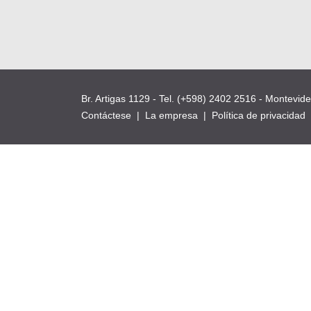
Br. Artigas 1129 - Tel. (+598) 2402 2516 - Montevid
Contáctese
|
La empresa
|
Política de privacidad