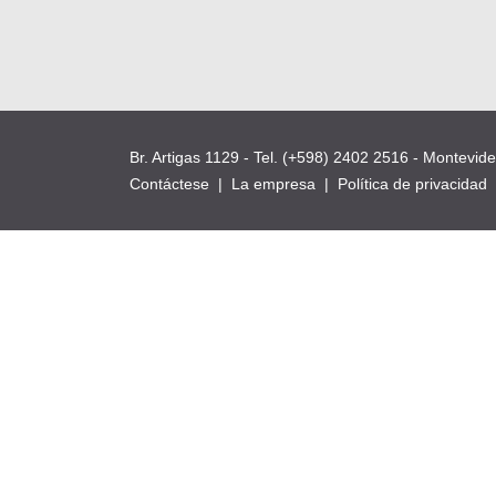
Br. Artigas 1129 - Tel. (+598) 2402 2516 - Montevid
Contáctese
|
La empresa
|
Política de privacidad